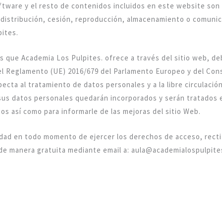
ftware y el resto de contenidos incluidos en este website son
 distribución, cesión, reproducción, almacenamiento o comunica
ites.
os que Academia Los Pulpites. ofrece a través del sitio web, d
l Reglamento (UE) 2016/679 del Parlamento Europeo y del Consej
pecta al tratamiento de datos personales y a la libre circulaci
sus datos personales quedarán incorporados y serán tratados e
ios así como para informarle de las mejoras del sitio Web.
dad en todo momento de ejercer los derechos de acceso, rectifi
de manera gratuita mediante email a: aula@academialospulpites.